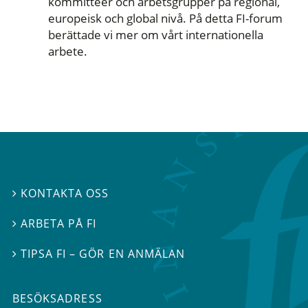
kommittéer och arbetsgrupper på regional,
europeisk och global nivå. På detta FI-forum
berättade vi mer om vårt internationella
arbete.
KONTAKTA OSS

ARBETA PÅ FI

TIPSA FI – GÖR EN ANMÄLAN

BESÖKSADRESS