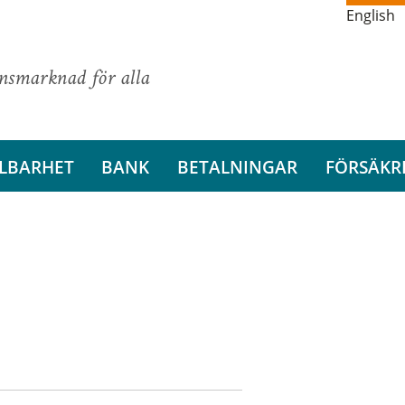
English
ansmarknad för alla
LBARHET
BANK
BETALNINGAR
FÖRSÄKR