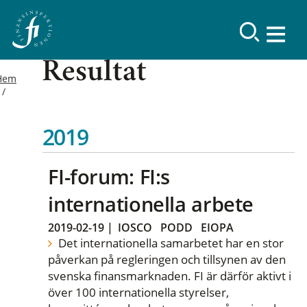
Resultat
Hem
2019
FI-forum: FI:s
internationella arbete
2019-02-19
|
IOSCO
PODD
EIOPA
Det internationella samarbetet har en stor
påverkan på regleringen och tillsynen av den
svenska finansmarknaden. FI är därför aktivt i
över 100 internationella styrelser,