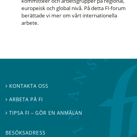
kommittéer och arbetsgrupper på regional,
europeisk och global nivå. På detta FI-forum
berättade vi mer om vårt internationella
arbete.
KONTAKTA OSS

ARBETA PÅ FI

TIPSA FI – GÖR EN ANMÄLAN

BESÖKSADRESS