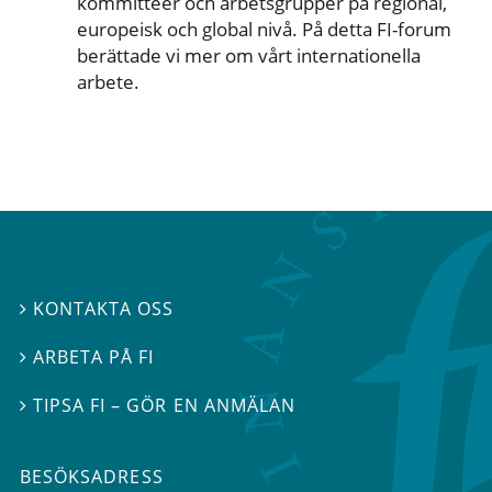
kommittéer och arbetsgrupper på regional,
europeisk och global nivå. På detta FI-forum
berättade vi mer om vårt internationella
arbete.
KONTAKTA OSS

ARBETA PÅ FI

TIPSA FI – GÖR EN ANMÄLAN

BESÖKSADRESS