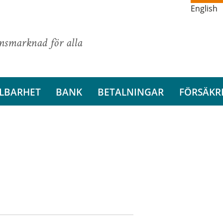
English
ansmarknad för alla
LBARHET
BANK
BETALNINGAR
FÖRSÄKR