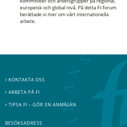
kommittéer och arbetsgrupper på regional,
europeisk och global nivå. På detta FI-forum
berättade vi mer om vårt internationella
arbete.
KONTAKTA OSS

ARBETA PÅ FI

TIPSA FI – GÖR EN ANMÄLAN

BESÖKSADRESS