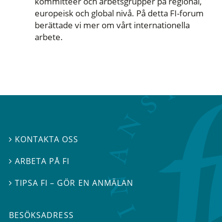
kommittéer och arbetsgrupper på regional,
europeisk och global nivå. På detta FI-forum
berättade vi mer om vårt internationella
arbete.
KONTAKTA OSS

ARBETA PÅ FI

TIPSA FI – GÖR EN ANMÄLAN

BESÖKSADRESS