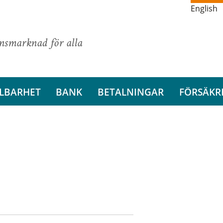
English
ansmarknad för alla
LBARHET
BANK
BETALNINGAR
FÖRSÄKR