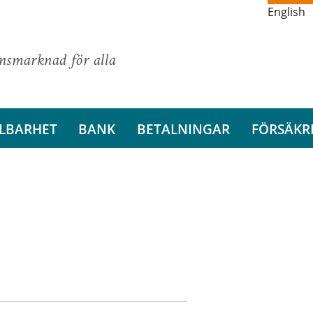
English
ansmarknad för alla
LBARHET
BANK
BETALNINGAR
FÖRSÄKR