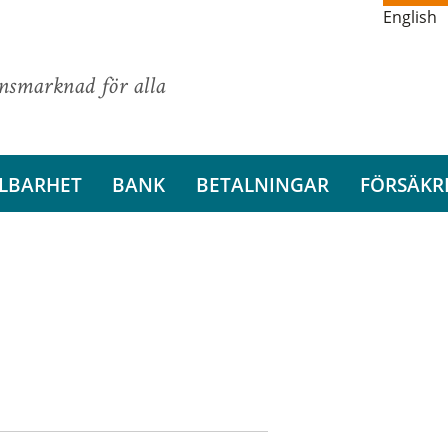
English
ansmarknad för alla
LBARHET
BANK
BETALNINGAR
FÖRSÄKR