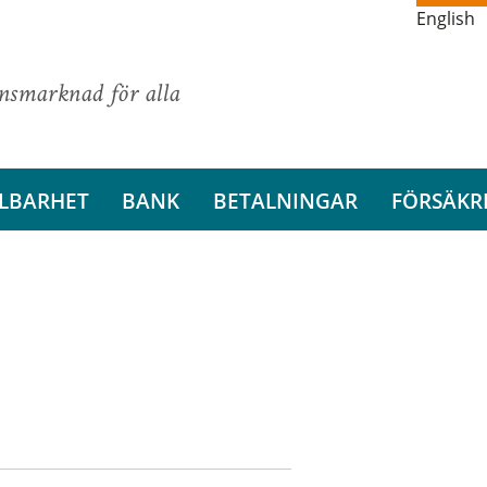
English
ansmarknad för alla
LBARHET
BANK
BETALNINGAR
FÖRSÄKR