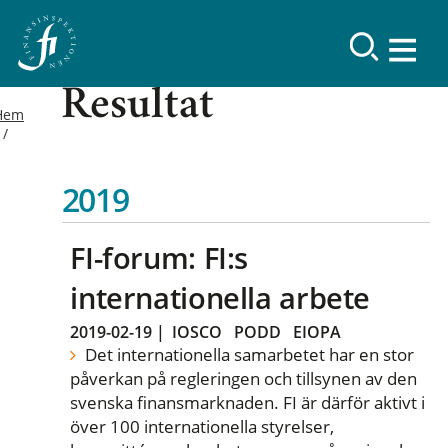
Resultat
Hem
2019
FI-forum: FI:s
internationella arbete
2019-02-19
|
IOSCO
PODD
EIOPA
Det internationella samarbetet har en stor
påverkan på regleringen och tillsynen av den
svenska finansmarknaden. FI är därför aktivt i
över 100 internationella styrelser,