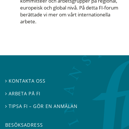
kommittéer och arbetsgrupper på regional,
europeisk och global nivå. På detta FI-forum
berättade vi mer om vårt internationella
arbete.
KONTAKTA OSS

ARBETA PÅ FI

TIPSA FI – GÖR EN ANMÄLAN

BESÖKSADRESS