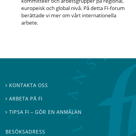
kommittéer och arbetsgrupper på regional,
europeisk och global nivå. På detta FI-forum
berättade vi mer om vårt internationella
arbete.
KONTAKTA OSS

ARBETA PÅ FI

TIPSA FI – GÖR EN ANMÄLAN

BESÖKSADRESS