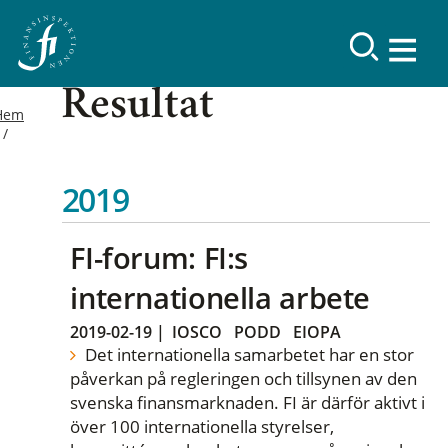
Resultat
Hem
2019
FI-forum: FI:s
internationella arbete
2019-02-19
|
IOSCO
PODD
EIOPA
Det internationella samarbetet har en stor
påverkan på regleringen och tillsynen av den
svenska finansmarknaden. FI är därför aktivt i
över 100 internationella styrelser,