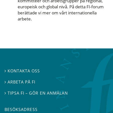
kommittéer och arbetsgrupper på regional,
europeisk och global nivå. På detta FI-forum
berättade vi mer om vårt internationella
arbete.
KONTAKTA OSS

ARBETA PÅ FI

TIPSA FI – GÖR EN ANMÄLAN

BESÖKSADRESS