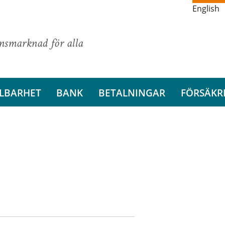
English
ansmarknad för alla
LBARHET
BANK
BETALNINGAR
FÖRSÄKR