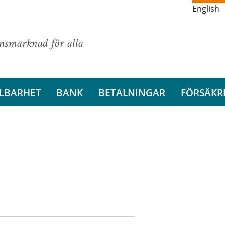
English
ansmarknad för alla
LBARHET
BANK
BETALNINGAR
FÖRSÄKR