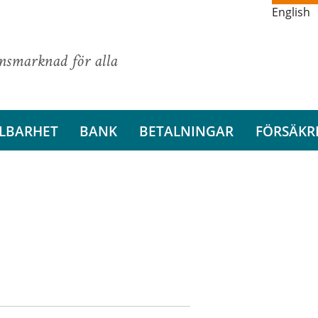
English
ansmarknad för alla
LBARHET
BANK
BETALNINGAR
FÖRSÄKR