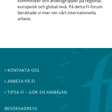
kommittéer och arbetsgrupper på regional,
europeisk och global nivå. På detta FI-forum
berättade vi mer om vårt internationella
arbete.
KONTAKTA OSS

ARBETA PÅ FI

TIPSA FI – GÖR EN ANMÄLAN

BESÖKSADRESS