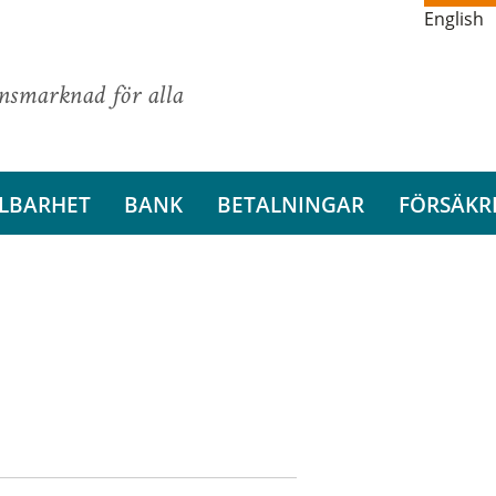
English
ansmarknad för alla
LBARHET
BANK
BETALNINGAR
FÖRSÄKR