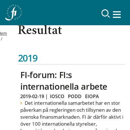
Resultat
Hem
2019
FI-forum: FI:s
internationella arbete
2019-02-19
|
IOSCO
PODD
EIOPA
Det internationella samarbetet har en stor
påverkan på regleringen och tillsynen av den
svenska finansmarknaden. FI är därför aktivt i
över 100 internationella styrelser,