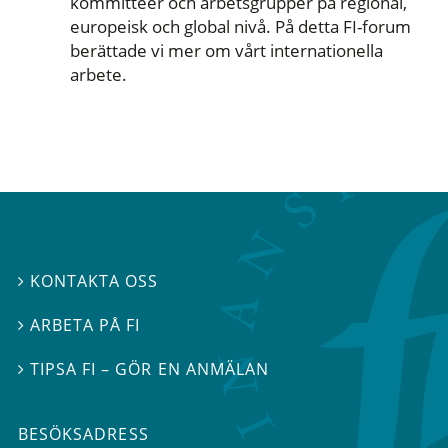
kommittéer och arbetsgrupper på regional,
europeisk och global nivå. På detta FI-forum
berättade vi mer om vårt internationella
arbete.
KONTAKTA OSS

ARBETA PÅ FI

TIPSA FI – GÖR EN ANMÄLAN

BESÖKSADRESS