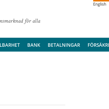
English
ansmarknad för alla
LBARHET
BANK
BETALNINGAR
FÖRSÄKR