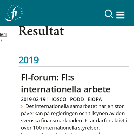
Resultat
Hem
2019
FI-forum: FI:s
internationella arbete
2019-02-19
|
IOSCO
PODD
EIOPA
Det internationella samarbetet har en stor
påverkan på regleringen och tillsynen av den
svenska finansmarknaden. FI är därför aktivt i
över 100 internationella styrelser,