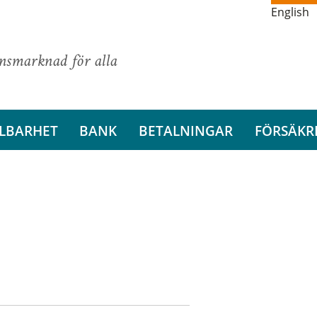
English
ansmarknad för alla
LBARHET
BANK
BETALNINGAR
FÖRSÄKR