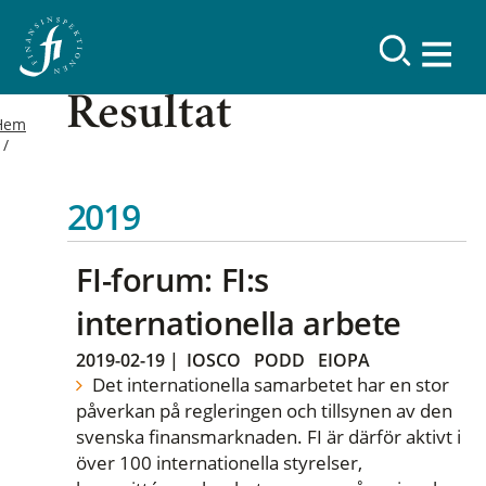
Resultat
Hem
2019
FI-forum: FI:s
internationella arbete
2019-02-19
|
IOSCO
PODD
EIOPA
Det internationella samarbetet har en stor
påverkan på regleringen och tillsynen av den
svenska finansmarknaden. FI är därför aktivt i
över 100 internationella styrelser,