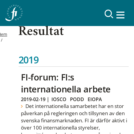
Resultat
Hem
2019
FI-forum: FI:s
internationella arbete
2019-02-19
|
IOSCO
PODD
EIOPA
Det internationella samarbetet har en stor
påverkan på regleringen och tillsynen av den
svenska finansmarknaden. FI är därför aktivt i
över 100 internationella styrelser,