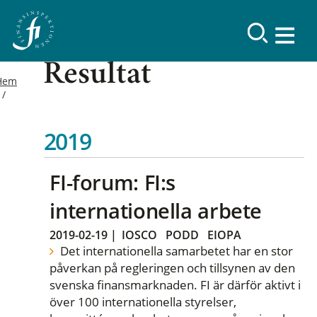
Resultat
Hem
2019
FI-forum: FI:s
internationella arbete
2019-02-19
|
IOSCO
PODD
EIOPA
Det internationella samarbetet har en stor
påverkan på regleringen och tillsynen av den
svenska finansmarknaden. FI är därför aktivt i
över 100 internationella styrelser,