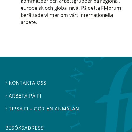
kommittéer och arbetsgrupper på regional,
europeisk och global nivå. På detta FI-forum
berättade vi mer om vårt internationella
arbete.
KONTAKTA OSS

ARBETA PÅ FI

TIPSA FI – GÖR EN ANMÄLAN

BESÖKSADRESS