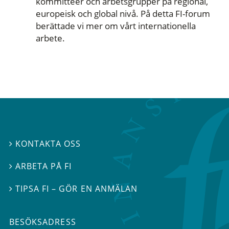
kommittéer och arbetsgrupper på regional,
europeisk och global nivå. På detta FI-forum
berättade vi mer om vårt internationella
arbete.
KONTAKTA OSS

ARBETA PÅ FI

TIPSA FI – GÖR EN ANMÄLAN

BESÖKSADRESS