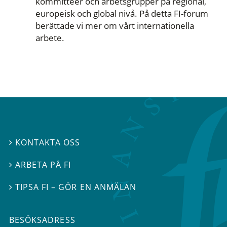
kommittéer och arbetsgrupper på regional,
europeisk och global nivå. På detta FI-forum
berättade vi mer om vårt internationella
arbete.
KONTAKTA OSS

ARBETA PÅ FI

TIPSA FI – GÖR EN ANMÄLAN

BESÖKSADRESS