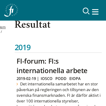
Resultat
Hem
2019
FI-forum: FI:s
internationella arbete
2019-02-19
|
IOSCO
PODD
EIOPA
Det internationella samarbetet har en stor
påverkan på regleringen och tillsynen av den
svenska finansmarknaden. FI är därför aktivt i
över 100 internationella styrelser,