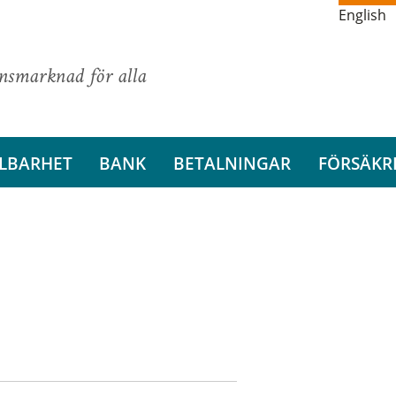
English
ansmarknad för alla
LBARHET
BANK
BETALNINGAR
FÖRSÄKR