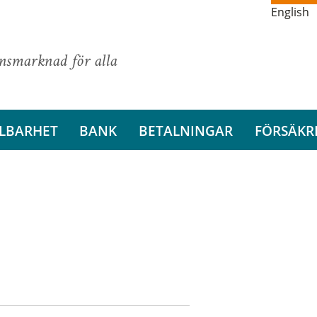
English
ansmarknad för alla
LBARHET
BANK
BETALNINGAR
FÖRSÄKR