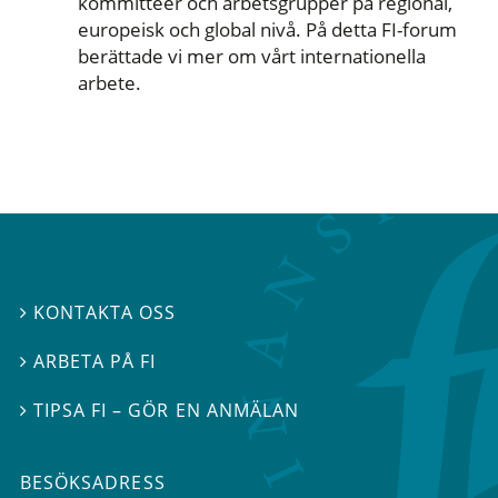
kommittéer och arbetsgrupper på regional,
europeisk och global nivå. På detta FI-forum
berättade vi mer om vårt internationella
arbete.
KONTAKTA OSS

ARBETA PÅ FI

TIPSA FI – GÖR EN ANMÄLAN

BESÖKSADRESS