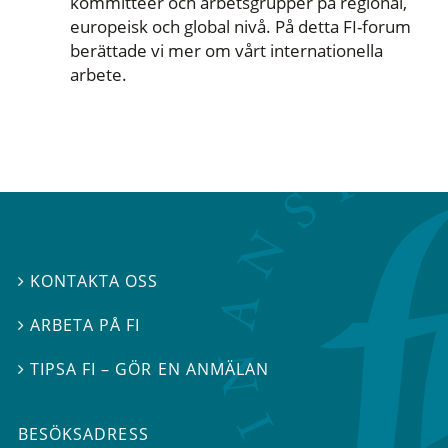
kommittéer och arbetsgrupper på regional,
europeisk och global nivå. På detta FI-forum
berättade vi mer om vårt internationella
arbete.
KONTAKTA OSS

ARBETA PÅ FI

TIPSA FI – GÖR EN ANMÄLAN

BESÖKSADRESS