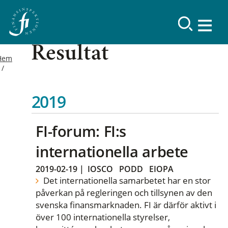
Resultat
Hem
2019
FI-forum: FI:s
internationella arbete
2019-02-19
|
IOSCO
PODD
EIOPA
Det internationella samarbetet har en stor
påverkan på regleringen och tillsynen av den
svenska finansmarknaden. FI är därför aktivt i
över 100 internationella styrelser,