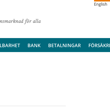
English
ansmarknad för alla
LBARHET
BANK
BETALNINGAR
FÖRSÄKR