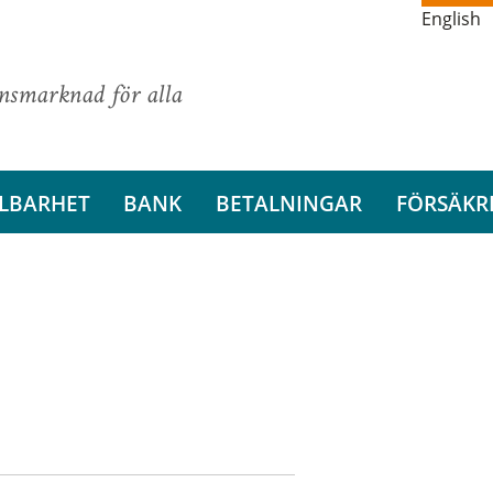
English
ansmarknad för alla
LBARHET
BANK
BETALNINGAR
FÖRSÄKR