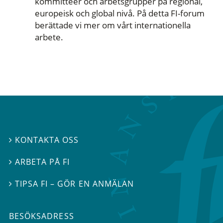
kommittéer och arbetsgrupper på regional,
europeisk och global nivå. På detta FI-forum
berättade vi mer om vårt internationella
arbete.
KONTAKTA OSS

ARBETA PÅ FI

TIPSA FI – GÖR EN ANMÄLAN

BESÖKSADRESS