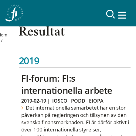
Resultat
Hem
2019
FI-forum: FI:s
internationella arbete
2019-02-19
|
IOSCO
PODD
EIOPA
Det internationella samarbetet har en stor
påverkan på regleringen och tillsynen av den
svenska finansmarknaden. FI är därför aktivt i
över 100 internationella styrelser,