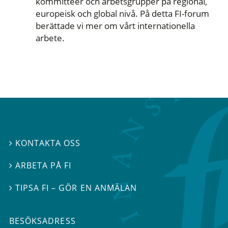
kommittéer och arbetsgrupper på regional,
europeisk och global nivå. På detta FI-forum
berättade vi mer om vårt internationella
arbete.
KONTAKTA OSS

ARBETA PÅ FI

TIPSA FI – GÖR EN ANMÄLAN

BESÖKSADRESS