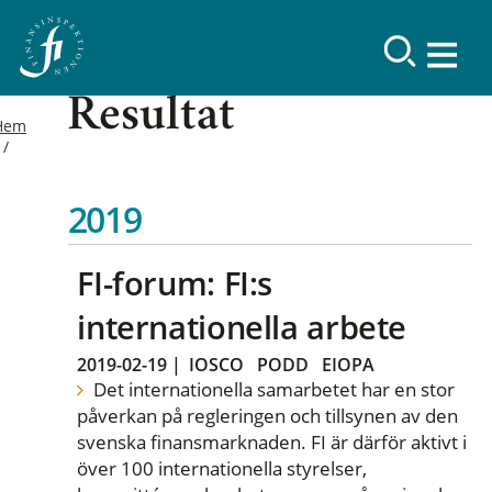
Resultat
Hem
2019
FI-forum: FI:s
internationella arbete
2019-02-19
|
IOSCO
PODD
EIOPA
Det internationella samarbetet har en stor
påverkan på regleringen och tillsynen av den
svenska finansmarknaden. FI är därför aktivt i
över 100 internationella styrelser,