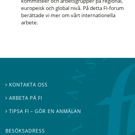
kommittéer och arbetsgrupper på regional,
europeisk och global nivå. På detta FI-forum
berättade vi mer om vårt internationella
arbete.
KONTAKTA OSS

ARBETA PÅ FI

TIPSA FI – GÖR EN ANMÄLAN

BESÖKSADRESS