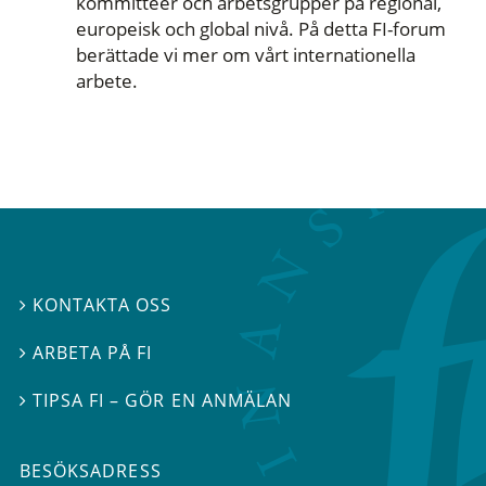
kommittéer och arbetsgrupper på regional,
europeisk och global nivå. På detta FI-forum
berättade vi mer om vårt internationella
arbete.
KONTAKTA OSS

ARBETA PÅ FI

TIPSA FI – GÖR EN ANMÄLAN

BESÖKSADRESS