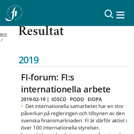
Resultat
Hem
2019
FI-forum: FI:s
internationella arbete
2019-02-19
|
IOSCO
PODD
EIOPA
Det internationella samarbetet har en stor
påverkan på regleringen och tillsynen av den
svenska finansmarknaden. FI är därför aktivt i
över 100 internationella styrelser,