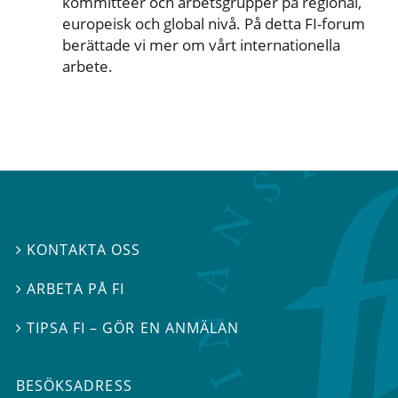
kommittéer och arbetsgrupper på regional,
europeisk och global nivå. På detta FI-forum
berättade vi mer om vårt internationella
arbete.
KONTAKTA OSS

ARBETA PÅ FI

TIPSA FI – GÖR EN ANMÄLAN

BESÖKSADRESS