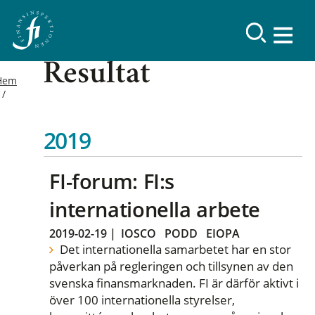
Resultat
Hem
2019
FI-forum: FI:s
internationella arbete
2019-02-19
|
IOSCO
PODD
EIOPA
Det internationella samarbetet har en stor
påverkan på regleringen och tillsynen av den
svenska finansmarknaden. FI är därför aktivt i
över 100 internationella styrelser,