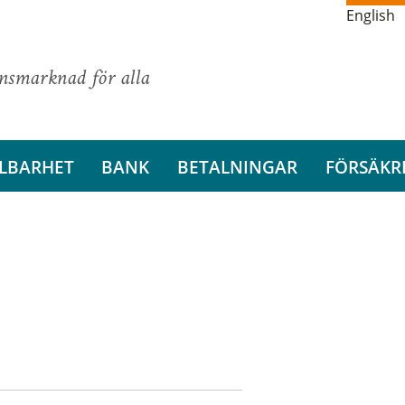
English
ansmarknad för alla
LBARHET
BANK
BETALNINGAR
FÖRSÄKR