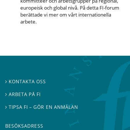
kommittéer och arbetsgrupper på regional,
europeisk och global nivå. På detta FI-forum
berättade vi mer om vårt internationella
arbete.
KONTAKTA OSS

ARBETA PÅ FI

TIPSA FI – GÖR EN ANMÄLAN

BESÖKSADRESS