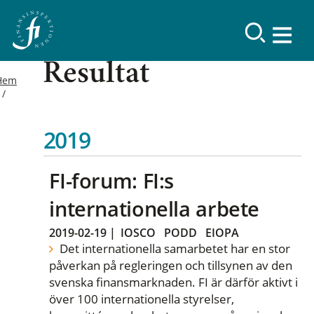
Resultat
Hem
2019
FI-forum: FI:s
internationella arbete
2019-02-19
|
IOSCO
PODD
EIOPA
Det internationella samarbetet har en stor
påverkan på regleringen och tillsynen av den
svenska finansmarknaden. FI är därför aktivt i
över 100 internationella styrelser,