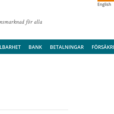
English
ansmarknad för alla
LBARHET
BANK
BETALNINGAR
FÖRSÄKR