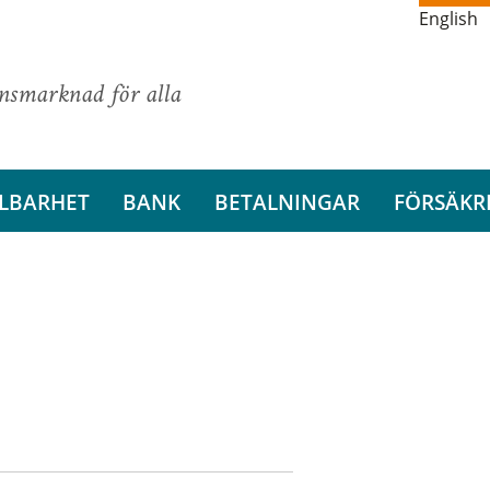
English
ansmarknad för alla
LBARHET
BANK
BETALNINGAR
FÖRSÄKR