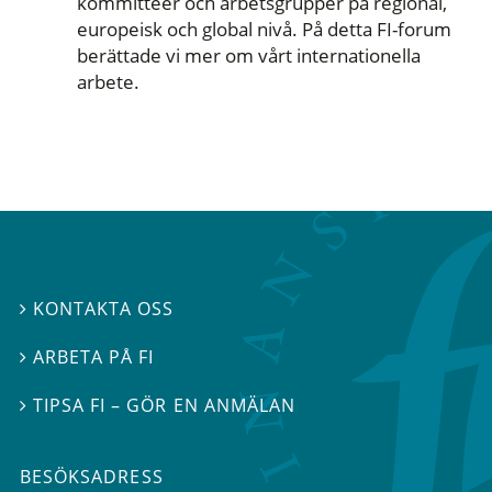
kommittéer och arbetsgrupper på regional,
europeisk och global nivå. På detta FI-forum
berättade vi mer om vårt internationella
arbete.
KONTAKTA OSS

ARBETA PÅ FI

TIPSA FI – GÖR EN ANMÄLAN

BESÖKSADRESS